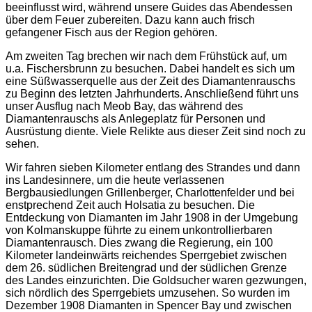
beeinflusst wird, während unsere Guides das Abendessen
über dem Feuer zubereiten. Dazu kann auch frisch
gefangener Fisch aus der Region gehören.
Am zweiten Tag brechen wir nach dem Frühstück auf, um
u.a. Fischersbrunn zu besuchen. Dabei handelt es sich um
eine Süßwasserquelle aus der Zeit des Diamantenrauschs
zu Beginn des letzten Jahrhunderts. Anschließend führt uns
unser Ausflug nach Meob Bay, das während des
Diamantenrauschs als Anlegeplatz für Personen und
Ausrüstung diente. Viele Relikte aus dieser Zeit sind noch zu
sehen.
Wir fahren sieben Kilometer entlang des Strandes und dann
ins Landesinnere, um die heute verlassenen
Bergbausiedlungen Grillenberger, Charlottenfelder und bei
enstprechend Zeit auch Holsatia zu besuchen. Die
Entdeckung von Diamanten im Jahr 1908 in der Umgebung
von Kolmanskuppe führte zu einem unkontrollierbaren
Diamantenrausch. Dies zwang die Regierung, ein 100
Kilometer landeinwärts reichendes Sperrgebiet zwischen
dem 26. südlichen Breitengrad und der südlichen Grenze
des Landes einzurichten. Die Goldsucher waren gezwungen,
sich nördlich des Sperrgebiets umzusehen. So wurden im
Dezember 1908 Diamanten in Spencer Bay und zwischen