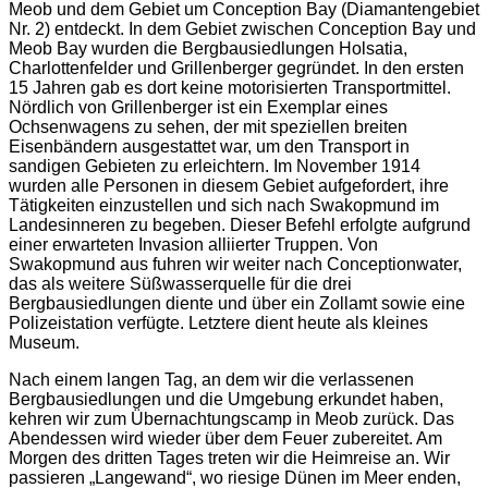
Meob und dem Gebiet um Conception Bay (Diamantengebiet
Nr. 2) entdeckt. In dem Gebiet zwischen Conception Bay und
Meob Bay wurden die Bergbausiedlungen Holsatia,
Charlottenfelder und Grillenberger gegründet. In den ersten
15 Jahren gab es dort keine motorisierten Transportmittel.
Nördlich von Grillenberger ist ein Exemplar eines
Ochsenwagens zu sehen, der mit speziellen breiten
Eisenbändern ausgestattet war, um den Transport in
sandigen Gebieten zu erleichtern. Im November 1914
wurden alle Personen in diesem Gebiet aufgefordert, ihre
Tätigkeiten einzustellen und sich nach Swakopmund im
Landesinneren zu begeben. Dieser Befehl erfolgte aufgrund
einer erwarteten Invasion alliierter Truppen. Von
Swakopmund aus fuhren wir weiter nach Conceptionwater,
das als weitere Süßwasserquelle für die drei
Bergbausiedlungen diente und über ein Zollamt sowie eine
Polizeistation verfügte. Letztere dient heute als kleines
Museum.
Nach einem langen Tag, an dem wir die verlassenen
Bergbausiedlungen und die Umgebung erkundet haben,
kehren wir zum Übernachtungscamp in Meob zurück. Das
Abendessen wird wieder über dem Feuer zubereitet. Am
Morgen des dritten Tages treten wir die Heimreise an. Wir
passieren „Langewand“, wo riesige Dünen im Meer enden,