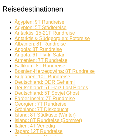
Reisedestinationen
Ägypten: 9T Rundreise
Ägypten: 5T Städtereise
Antarktis: 15-21T Rundreise
Antarktis & Südgeorgien: Fotoreise
Albanien: 8T Rundreise
Angola: 8T Rundreise
Angola: 6T Fly-In Safari
Armenien: 7T Rundreise
Baltikum: 8T Rundreise
Bosnien-Herzegowina: 8T Rundreise
Bulgarien: 10T Rundreise
Deutschland: DDR Geheim!
Deutschland: 5T Harz Lost Places
Deutschland: 5T Sovjet Ghost
Färöer Inseln: 7T Rundreise
Georgien: 7T Rundreise
Grönland: 7T Diskobucht
Island: 8T Südküste (Winter)
Island: 8T Rundreise (Sommer)
Italien: 4T Venedig
Japan: 12T Rundreise