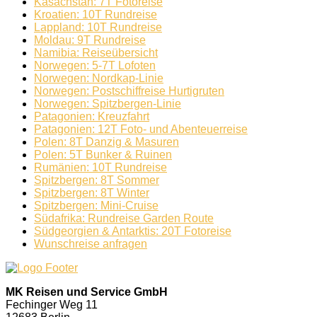
Kasachstan: 7T Fotoreise
Kroatien: 10T Rundreise
Lappland: 10T Rundreise
Moldau: 9T Rundreise
Namibia: Reiseübersicht
Norwegen: 5-7T Lofoten
Norwegen: Nordkap-Linie
Norwegen: Postschiffreise Hurtigruten
Norwegen: Spitzbergen-Linie
Patagonien: Kreuzfahrt
Patagonien: 12T Foto- und Abenteuerreise
Polen: 8T Danzig & Masuren
Polen: 5T Bunker & Ruinen
Rumänien: 10T Rundreise
Spitzbergen: 8T Sommer
Spitzbergen: 8T Winter
Spitzbergen: Mini-Cruise
Südafrika: Rundreise Garden Route
Südgeorgien & Antarktis: 20T Fotoreise
Wunschreise anfragen
MK Reisen und Service GmbH
Fechinger Weg 11