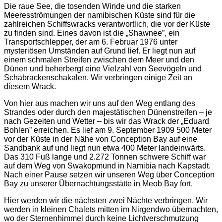
Die raue See, die tosenden Winde und die starken
Meeresströmungen der namibischen Küste sind für die
zahlreichen Schiffswracks verantwortlich, die vor der Küste
zu finden sind. Eines davon ist die „Shawnee”, ein
Transportschlepper, der am 6. Februar 1976 unter
mysteriösen Umständen auf Grund lief. Er liegt nun auf
einem schmalen Streifen zwischen dem Meer und den
Dünen und beherbergt eine Vielzahl von Seevögeln und
Schabrackenschakalen. Wir verbringen einige Zeit an
diesem Wrack.
Von hier aus machen wir uns auf den Weg entlang des
Strandes oder durch den majestätischen Dünenstreifen – je
nach Gezeiten und Wetter – bis wir das Wrack der „Eduard
Bohlen” erreichen. Es lief am 9. September 1909 500 Meter
vor der Küste in der Nähe von Conception Bay auf eine
Sandbank auf und liegt nun etwa 400 Meter landeinwärts.
Das 310 Fuß lange und 2.272 Tonnen schwere Schiff war
auf dem Weg von Swakopmund in Namibia nach Kapstadt.
Nach einer Pause setzen wir unseren Weg über Conception
Bay zu unserer Übernachtungsstätte in Meob Bay fort.
Hier werden wir die nächsten zwei Nächte verbringen. Wir
werden in kleinen Chalets mitten im Nirgendwo übernachten,
wo der Sternenhimmel durch keine Lichtverschmutzung