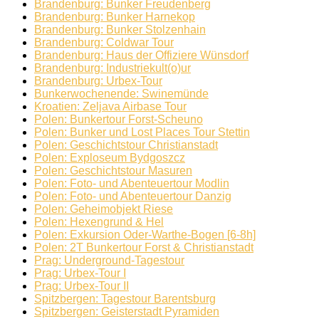
Brandenburg: Bunker Freudenberg
Brandenburg: Bunker Harnekop
Brandenburg: Bunker Stolzenhain
Brandenburg: Coldwar Tour
Brandenburg: Haus der Offiziere Wünsdorf
Brandenburg: Industriekult(o)ur
Brandenburg: Urbex-Tour
Bunkerwochenende: Swinemünde
Kroatien: Zeljava Airbase Tour
Polen: Bunkertour Forst-Scheuno
Polen: Bunker und Lost Places Tour Stettin
Polen: Geschichtstour Christianstadt
Polen: Exploseum Bydgoszcz
Polen: Geschichtstour Masuren
Polen: Foto- und Abenteuertour Modlin
Polen: Foto- und Abenteuertour Danzig
Polen: Geheimobjekt Riese
Polen: Hexengrund & Hel
Polen: Exkursion Oder-Warthe-Bogen [6-8h]
Polen: 2T Bunkertour Forst & Christianstadt
Prag: Underground-Tagestour
Prag: Urbex-Tour I
Prag: Urbex-Tour II
Spitzbergen: Tagestour Barentsburg
Spitzbergen: Geisterstadt Pyramiden