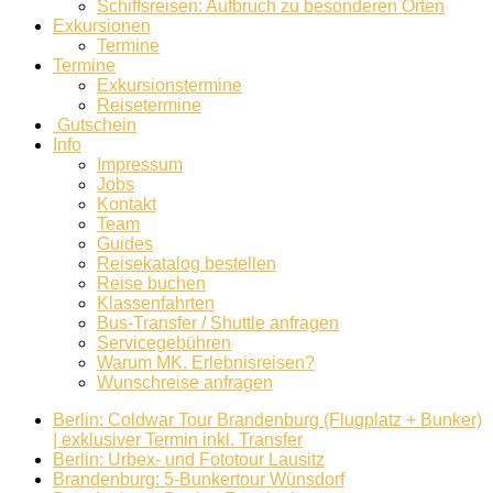
Schiffsreisen: Aufbruch zu besonderen Orten
Exkursionen
Termine
Termine
Exkursionstermine
Reisetermine
Gutschein
Info
Impressum
Jobs
Kontakt
Team
Guides
Reisekatalog bestellen
Reise buchen
Klassenfahrten
Bus-Transfer / Shuttle anfragen
Servicegebühren
Warum MK. Erlebnisreisen?
Wunschreise anfragen
Berlin: Coldwar Tour Brandenburg (Flugplatz + Bunker)
| exklusiver Termin inkl. Transfer
Berlin: Urbex- und Fototour Lausitz
Brandenburg: 5-Bunkertour Wünsdorf