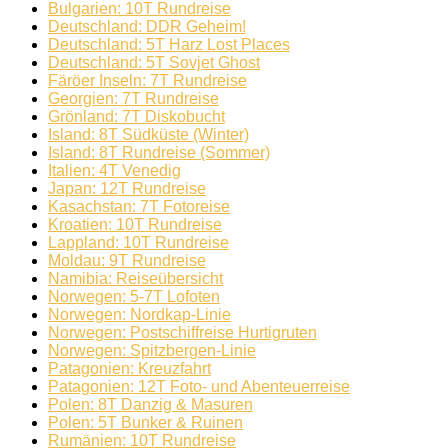
Bulgarien: 10T Rundreise
Deutschland: DDR Geheim!
Deutschland: 5T Harz Lost Places
Deutschland: 5T Sovjet Ghost
Färöer Inseln: 7T Rundreise
Georgien: 7T Rundreise
Grönland: 7T Diskobucht
Island: 8T Südküste (Winter)
Island: 8T Rundreise (Sommer)
Italien: 4T Venedig
Japan: 12T Rundreise
Kasachstan: 7T Fotoreise
Kroatien: 10T Rundreise
Lappland: 10T Rundreise
Moldau: 9T Rundreise
Namibia: Reiseübersicht
Norwegen: 5-7T Lofoten
Norwegen: Nordkap-Linie
Norwegen: Postschiffreise Hurtigruten
Norwegen: Spitzbergen-Linie
Patagonien: Kreuzfahrt
Patagonien: 12T Foto- und Abenteuerreise
Polen: 8T Danzig & Masuren
Polen: 5T Bunker & Ruinen
Rumänien: 10T Rundreise