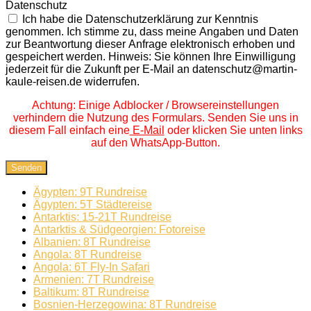
Datenschutz
Ich habe die Datenschutzerklärung zur Kenntnis
genommen. Ich stimme zu, dass meine Angaben und Daten
zur Beantwortung dieser Anfrage elektronisch erhoben und
gespeichert werden. Hinweis: Sie können Ihre Einwilligung
jederzeit für die Zukunft per E-Mail an datenschutz@martin-
kaule-reisen.de widerrufen.
Achtung: Einige Adblocker / Browsereinstellungen
verhindern die Nutzung des Formulars. Senden Sie uns in
diesem Fall einfach eine
E-Mail
oder klicken Sie unten links
auf den WhatsApp-Button.
Senden
Ägypten: 9T Rundreise
Ägypten: 5T Städtereise
Antarktis: 15-21T Rundreise
Antarktis & Südgeorgien: Fotoreise
Albanien: 8T Rundreise
Angola: 8T Rundreise
Angola: 6T Fly-In Safari
Armenien: 7T Rundreise
Baltikum: 8T Rundreise
Bosnien-Herzegowina: 8T Rundreise