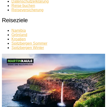
Datenschutzerklärung
Reise buchen
Reiseversicherung
Reiseziele
Namibia
Grönland
Kroatien
Spitzbergen Sommer
Spitzbergen Winter