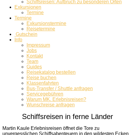
Schiffsreisen: Aufbruch zu besonderen Orten
Exkursionen
Termine
Termine
Exkursionstermine
Reisetermine
Gutschein
Info
Impressum
Jobs
Kontakt
Team
Guides
Reisekatalog bestellen
Reise buchen
Klassenfahrten
Bus-Transfer / Shuttle anfragen
Servicegebühren
Warum MK. Erlebnisreisen?
Wunschreise anfragen
Schiffsreisen in ferne Länder
Martin Kaule Erlebnisreisen öffnet die Tore zu
unvergesslichen Schiffsabenteuern in den wildesten Ecken