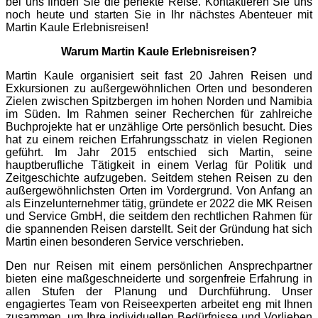
bei uns finden Sie die perfekte Reise. Kontaktieren Sie uns
noch heute und starten Sie in Ihr nächstes Abenteuer mit
Martin Kaule Erlebnisreisen!
Warum Martin Kaule Erlebnisreisen?
Martin Kaule organisiert seit fast 20 Jahren Reisen und
Exkursionen zu außergewöhnlichen Orten und besonderen
Zielen zwischen Spitzbergen im hohen Norden und Namibia
im Süden. Im Rahmen seiner Recherchen für zahlreiche
Buchprojekte hat er unzählige Orte persönlich besucht. Dies
hat zu einem reichen Erfahrungsschatz in vielen Regionen
geführt. Im Jahr 2015 entschied sich Martin, seine
hauptberufliche Tätigkeit in einem Verlag für Politik und
Zeitgeschichte aufzugeben. Seitdem stehen Reisen zu den
außergewöhnlichsten Orten im Vordergrund. Von Anfang an
als Einzelunternehmer tätig, gründete er 2022 die MK Reisen
und Service GmbH, die seitdem den rechtlichen Rahmen für
die spannenden Reisen darstellt. Seit der Gründung hat sich
Martin einen besonderen Service verschrieben.
Den nur Reisen mit einem persönlichen Ansprechpartner
bieten eine maßgeschneiderte und sorgenfreie Erfahrung in
allen Stufen der Planung und Durchführung. Unser
engagiertes Team von Reiseexperten arbeitet eng mit Ihnen
zusammen, um Ihre individuellen Bedürfnisse und Vorlieben