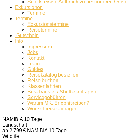
Schiffsreisen: Aufbruch zu besonderen Orten
Exkursionen
Termine
Termine
Exkursionstermine
Reisetermine
Gutschein
Info
Impressum
Jobs
Kontakt
Team
Guides
Reisekatalog bestellen
Reise buchen
Klassenfahrten
Bus-Transfer / Shuttle anfragen
Servicegebühren
Warum MK. Erlebnisreisen?
Wunschreise anfragen
NAMIBIA
10 Tage
Landschaft
ab 2.799 €
NAMIBIA
10 Tage
Wildlife