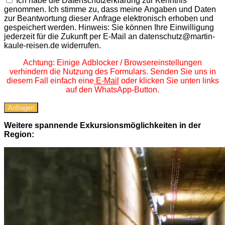
Ich habe die Datenschutzerklärung zur Kenntnis
genommen. Ich stimme zu, dass meine Angaben und Daten
zur Beantwortung dieser Anfrage elektronisch erhoben und
gespeichert werden. Hinweis: Sie können Ihre Einwilligung
jederzeit für die Zukunft per E-Mail an datenschutz@martin-
kaule-reisen.de widerrufen.
Achtung: Einige Adblocker / Browsereinstellungen
verhindern die Nutzung des Formulars. Senden Sie uns in
diesem Fall einfach eine
E-Mail
oder klicken Sie unten links
auf den WhatsApp-Button.
Anfragen
Weitere spannende Exkursionsmöglichkeiten in der
Region: