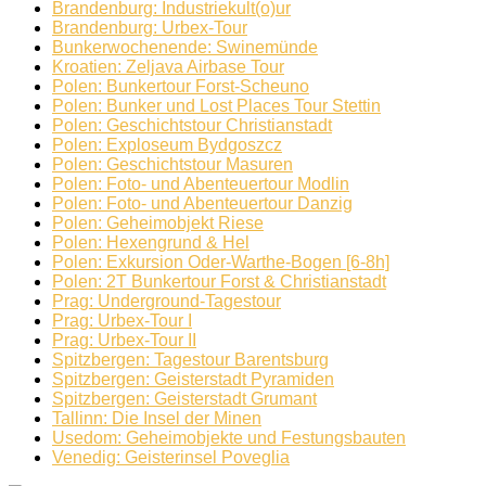
Brandenburg: Industriekult(o)ur
Brandenburg: Urbex-Tour
Bunkerwochenende: Swinemünde
Kroatien: Zeljava Airbase Tour
Polen: Bunkertour Forst-Scheuno
Polen: Bunker und Lost Places Tour Stettin
Polen: Geschichtstour Christianstadt
Polen: Exploseum Bydgoszcz
Polen: Geschichtstour Masuren
Polen: Foto- und Abenteuertour Modlin
Polen: Foto- und Abenteuertour Danzig
Polen: Geheimobjekt Riese
Polen: Hexengrund & Hel
Polen: Exkursion Oder-Warthe-Bogen [6-8h]
Polen: 2T Bunkertour Forst & Christianstadt
Prag: Underground-Tagestour
Prag: Urbex-Tour I
Prag: Urbex-Tour II
Spitzbergen: Tagestour Barentsburg
Spitzbergen: Geisterstadt Pyramiden
Spitzbergen: Geisterstadt Grumant
Tallinn: Die Insel der Minen
Usedom: Geheimobjekte und Festungsbauten
Venedig: Geisterinsel Poveglia