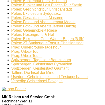
Polen: Bunkertour Forst-Scheuno
Polen: Bunker und Lost Places Tour Stettin
Polen: Geschichtstour Christianstadt
Polen: Exploseum Bydgoszcz
Polen: Geschichtstour Masuren
Polen: Foto- und Abenteuertour Modlin
Polen: Foto- und Abenteuertour Danzig
Polen: Geheimobjekt Riese
Polen: Hexengrund & Hel
Polen: Exkursion Oder-Warthe-Bogen [6-8h]
Polen: 2T Bunkertour Forst & Christianstadt
Prag: Underground-Tagestour
Prag: Urbex-Tour I
Prag: Urbex-Tour II
Spitzbergen: Tagestour Barentsburg
Spitzbergen: Geisterstadt Pyramiden
Spitzbergen: Geisterstadt Grumant
Tallinn: Die Insel der Minen
Usedom: Geheimobjekte und Festungsbauten
Venedig: Geisterinsel Poveglia
MK Reisen und Service GmbH
Fechinger Weg 11