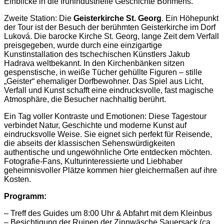
Einblicke in die frühindustrielle Geschichte Böhmens.
Zweite Station: Die
Geisterkirche St. Georg
. Ein Höhepunkt
der Tour ist der Besuch der berühmten Geisterkirche im Dorf
Luková. Die barocke Kirche St. Georg, lange Zeit dem Verfall
preisgegeben, wurde durch eine einzigartige
Kunstinstallation des tschechischen Künstlers Jakub
Hadrava weltbekannt. In den Kirchenbänken sitzen
gespenstische, in weiße Tücher gehüllte Figuren – stille
„Geister“ ehemaliger Dorfbewohner. Das Spiel aus Licht,
Verfall und Kunst schafft eine eindrucksvolle, fast magische
Atmosphäre, die Besucher nachhaltig berührt.
Ein Tag voller Kontraste und Emotionen: Diese Tagestour
verbindet Natur, Geschichte und moderne Kunst auf
eindrucksvolle Weise. Sie eignet sich perfekt für Reisende,
die abseits der klassischen Sehenswürdigkeiten
authentische und ungewöhnliche Orte entdecken möchten.
Fotografie-Fans, Kulturinteressierte und Liebhaber
geheimnisvoller Plätze kommen hier gleichermaßen auf ihre
Kosten.
Programm:
– Treff des Guides um 8:00 Uhr & Abfahrt mit dem Kleinbus
– Besichtigung der Ruinen der Zinnwäsche Sauersack (ca.