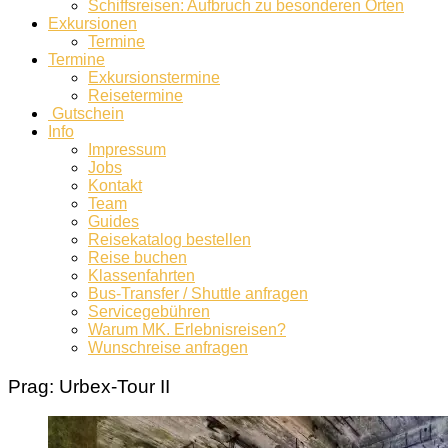
Schiffsreisen: Aufbruch zu besonderen Orten
Exkursionen
Termine
Termine
Exkursionstermine
Reisetermine
Gutschein
Info
Impressum
Jobs
Kontakt
Team
Guides
Reisekatalog bestellen
Reise buchen
Klassenfahrten
Bus-Transfer / Shuttle anfragen
Servicegebühren
Warum MK. Erlebnisreisen?
Wunschreise anfragen
Prag: Urbex-Tour II