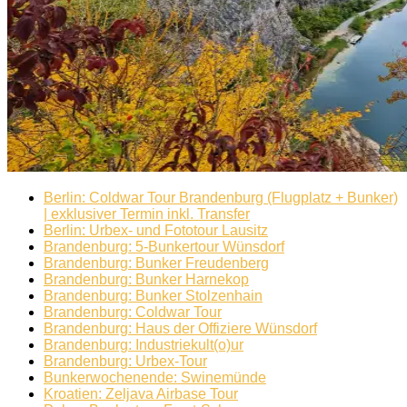
Berlin: Coldwar Tour Brandenburg (Flugplatz + Bunker)
| exklusiver Termin inkl. Transfer
Berlin: Urbex- und Fototour Lausitz
Brandenburg: 5-Bunkertour Wünsdorf
Brandenburg: Bunker Freudenberg
Brandenburg: Bunker Harnekop
Brandenburg: Bunker Stolzenhain
Brandenburg: Coldwar Tour
Brandenburg: Haus der Offiziere Wünsdorf
Brandenburg: Industriekult(o)ur
Brandenburg: Urbex-Tour
Bunkerwochenende: Swinemünde
Kroatien: Zeljava Airbase Tour