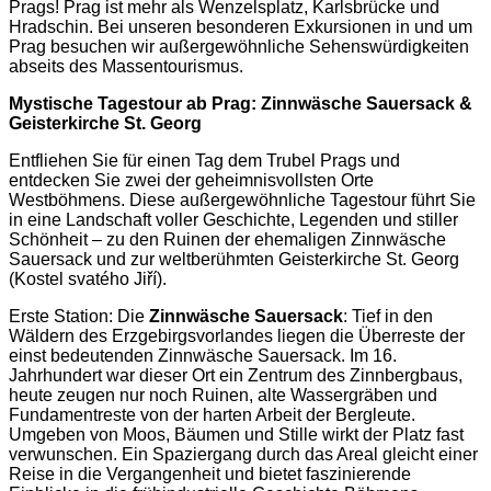
Prags! Prag ist mehr als Wenzelsplatz, Karlsbrücke und
Hradschin. Bei unseren besonderen Exkursionen in und um
Prag besuchen wir außergewöhnliche Sehenswürdigkeiten
abseits des Massentourismus.
Mystische Tagestour ab Prag: Zinnwäsche Sauersack &
Geisterkirche St. Georg
Entfliehen Sie für einen Tag dem Trubel Prags und
entdecken Sie zwei der geheimnisvollsten Orte
Westböhmens. Diese außergewöhnliche Tagestour führt Sie
in eine Landschaft voller Geschichte, Legenden und stiller
Schönheit – zu den Ruinen der ehemaligen Zinnwäsche
Sauersack und zur weltberühmten Geisterkirche St. Georg
(Kostel svatého Jiří).
Erste Station: Die
Zinnwäsche Sauersack
: Tief in den
Wäldern des Erzgebirgsvorlandes liegen die Überreste der
einst bedeutenden Zinnwäsche Sauersack. Im 16.
Jahrhundert war dieser Ort ein Zentrum des Zinnbergbaus,
heute zeugen nur noch Ruinen, alte Wassergräben und
Fundamentreste von der harten Arbeit der Bergleute.
Umgeben von Moos, Bäumen und Stille wirkt der Platz fast
verwunschen. Ein Spaziergang durch das Areal gleicht einer
Reise in die Vergangenheit und bietet faszinierende