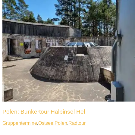
Polen: Bunkertour Halbinsel Hel
Gruppentermine
,
Ostsee
,
Polen
,
Radtour