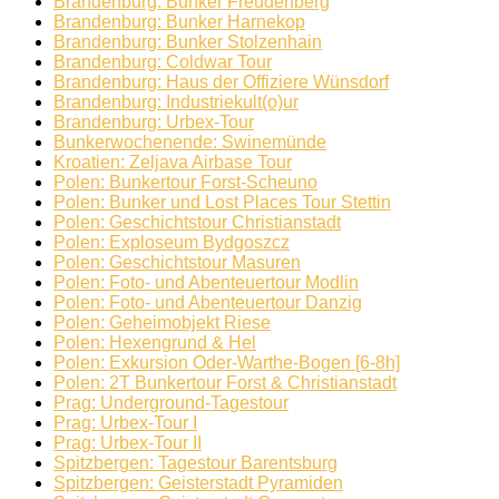
Brandenburg: Bunker Freudenberg
Brandenburg: Bunker Harnekop
Brandenburg: Bunker Stolzenhain
Brandenburg: Coldwar Tour
Brandenburg: Haus der Offiziere Wünsdorf
Brandenburg: Industriekult(o)ur
Brandenburg: Urbex-Tour
Bunkerwochenende: Swinemünde
Kroatien: Zeljava Airbase Tour
Polen: Bunkertour Forst-Scheuno
Polen: Bunker und Lost Places Tour Stettin
Polen: Geschichtstour Christianstadt
Polen: Exploseum Bydgoszcz
Polen: Geschichtstour Masuren
Polen: Foto- und Abenteuertour Modlin
Polen: Foto- und Abenteuertour Danzig
Polen: Geheimobjekt Riese
Polen: Hexengrund & Hel
Polen: Exkursion Oder-Warthe-Bogen [6-8h]
Polen: 2T Bunkertour Forst & Christianstadt
Prag: Underground-Tagestour
Prag: Urbex-Tour I
Prag: Urbex-Tour II
Spitzbergen: Tagestour Barentsburg
Spitzbergen: Geisterstadt Pyramiden